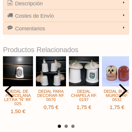
Descripción
Costes de Envío
Comentarios
Productos Relacionados
DEDAL DE
DEDAL PARA
DEDAL
DEDAL BÚHO
PORCELANA
DECORAR RF.
CHAPELA RF.
MUROS RF.
LETRA "Ñ" RF.
0070
0197
0532
025
0,75 €
1,75 €
1,75 €
1,50 €