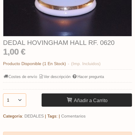
DEDAL HOVINGHAM HALL RF. 0620
1,00 €
Producto Disponible
(1 En Stock)
-
(Imp. Incluidos)
Costes de envío
Ver descripción
Hacer pregunta
Añadir a Carrito
Categoría:
DEDALES
|
Tags:
|
Comentarios