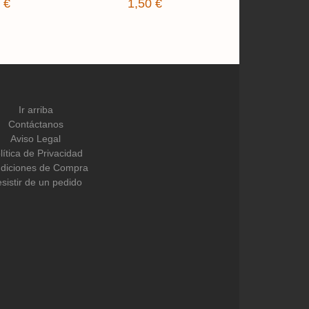
 €
1,50 €
1,50 
Ir arriba
Contáctanos
Aviso Legal
lítica de Privacidad
diciones de Compra
sistir de un pedido