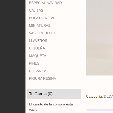
ESPECIAL NAVIDAD
CAJITAS
BOLA DE NIEVE
MINIATURAS
VASO CHUPITO
LLAVEROS
CIGÜEÑA
MAQUETA
PINES
ROSARIOS
FIGURA RESINA
Tu Carrito (0)
Categoría:
DED
El carrito de la compra está
vacío