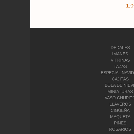
1,0
DEDALES
IMANES
VITRINAS
TAZAS
ESPECIAL NAVI
CAJITAS
BOLA DE NIEV
MINIATURAS
VASO CHUPIT
LLAVEROS
CIGÜEÑA
MAQUETA
PINES
ROSARIOS