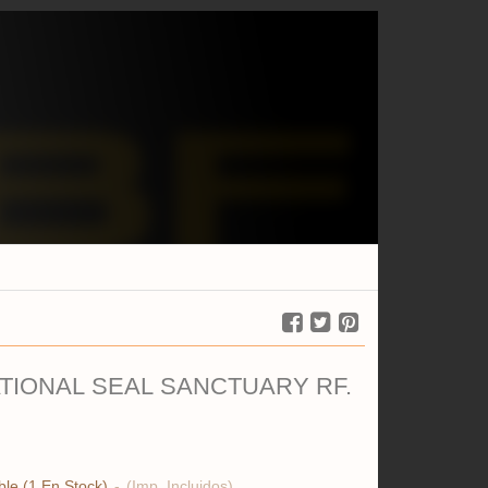
TIONAL SEAL SANCTUARY RF.
ble
(1 En Stock)
-
(Imp. Incluidos)