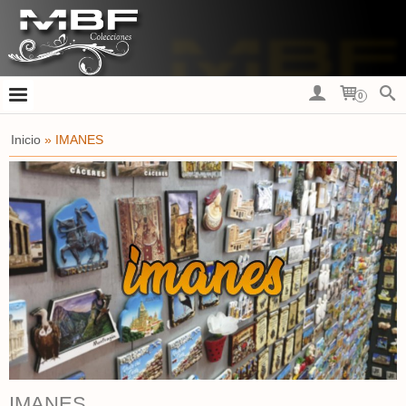
0
Inicio
»
IMANES
IMANES