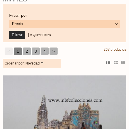
Filtrar por
Precio
|
x Quitar Filtros
267 productos
<
1
2
3
4
>
Ordenar por:
Novedad