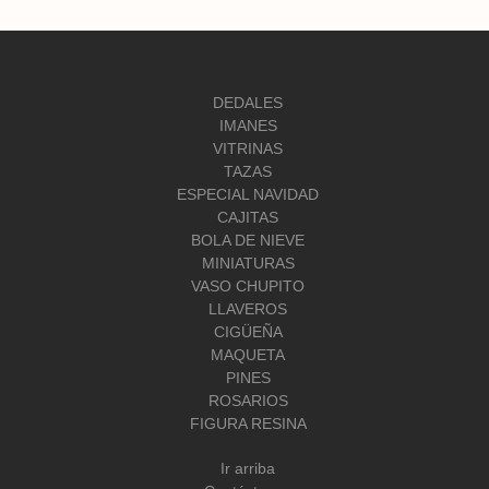
DEDALES
IMANES
VITRINAS
TAZAS
ESPECIAL NAVIDAD
CAJITAS
BOLA DE NIEVE
MINIATURAS
VASO CHUPITO
LLAVEROS
CIGÜEÑA
MAQUETA
PINES
ROSARIOS
FIGURA RESINA
Ir arriba