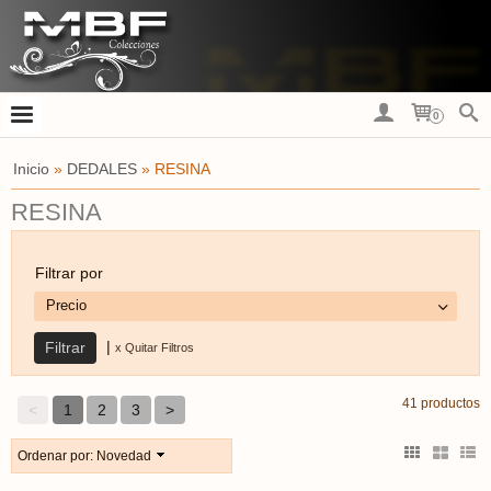
0
Inicio
»
DEDALES
»
RESINA
RESINA
Filtrar por
Precio
|
x Quitar Filtros
41 productos
<
1
2
3
>
Ordenar por:
Novedad