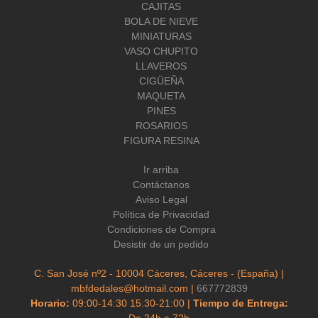
CAJITAS
BOLA DE NIEVE
MINIATURAS
VASO CHUPITO
LLAVEROS
CIGÜEÑA
MAQUETA
PINES
ROSARIOS
FIGURA RESINA
Ir arriba
Contáctanos
Aviso Legal
Política de Privacidad
Condiciones de Compra
Desistir de un pedido
C. San José nº2 - 10004 Cáceres, Cáceres - (España) |
mbfdedales@hotmail.com |
667772839
Horario:
09:00-14:30 15:30-21:00 |
Tiempo de Entrega:
De 24h a 72h