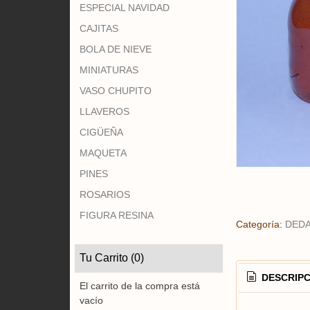
ESPECIAL NAVIDAD
CAJITAS
BOLA DE NIEVE
MINIATURAS
VASO CHUPITO
LLAVEROS
CIGÜEÑA
MAQUETA
PINES
ROSARIOS
FIGURA RESINA
Categoría:
DED
Tu Carrito (0)
DESCRIPC
El carrito de la compra está
vacío