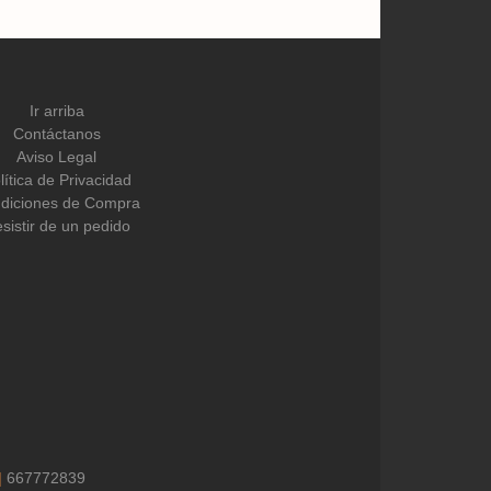
Ir arriba
Contáctanos
Aviso Legal
lítica de Privacidad
diciones de Compra
sistir de un pedido
|
667772839