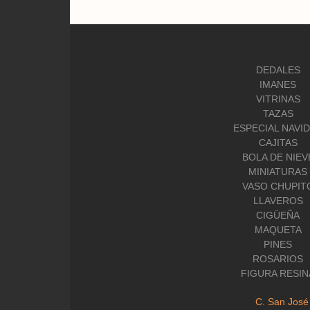
DEDALES
IMANES
VITRINAS
TAZAS
ESPECIAL NAVI
CAJITAS
BOLA DE NIEV
MINIATURAS
VASO CHUPIT
LLAVEROS
CIGÜEÑA
MAQUETA
PINES
ROSARIOS
FIGURA RESIN
C. San José