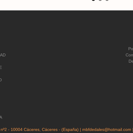
Po
DAD
Con
De
E
O
A
 nº2 - 10004 Cáceres, Cáceres - (España) | mbfdedales@hotmail.com 