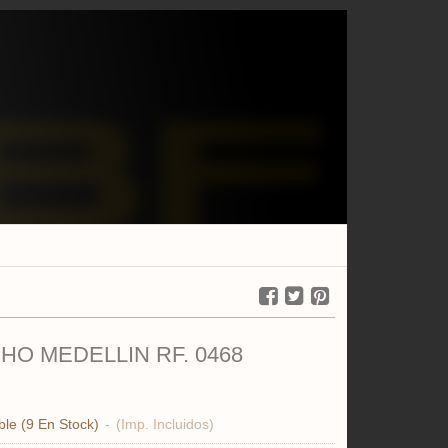
HO MEDELLIN RF. 0468
ble
(9 En Stock)
-
(Imp. Incluidos)