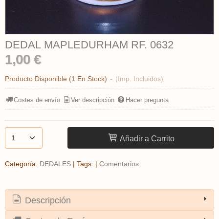
DEDAL MAPLEDURHAM RF. 0632
1,00 €
Producto Disponible
(1 En Stock)
-
(Imp. Incluidos)
Costes de envío
Ver descripción
Hacer pregunta
Añadir a Carrito
Categoría:
DEDALES
|
Tags:
|
Comentarios
Descripción