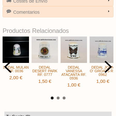
Costes de Envío
Comentarios
Productos Relacionados
DEDAL MULAN
DEDAL
DEDAL
DEDAL JOHN
RF. 0036
DESERT PARK
VANESSA
O' GROATS RF.
RF. 0777
ATACANTA RF.
0962
2,00 €
0936
1,50 €
1,00 €
1,00 €