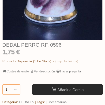
DEDAL PERRO ​RF. 0596
1,75 €
Producto Disponible
(1 En Stock)
-
(Imp. Incluidos)
Costes de envío
Ver descripción
Hacer pregunta
Añadir a Carrito
Categoría:
DEDALES
|
Tags:
|
Comentarios