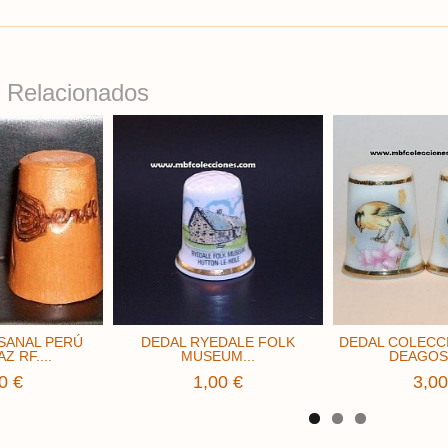
 Relacionados
SANAL PERÚ
DEDAL RYEDALE FOLK
DEDAL COLECC
Z RF....
MUSEUM...
DEAGOST
0 €
1,00 €
3,00