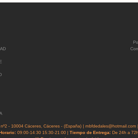
Po
DAD
Con
E
O
A
 nº2 - 10004 Cáceres, Cáceres - (España) | mbfdedales@hotmail.com 
Horario:
09:00-14:30 15:30-21:00 |
Tiempo de Entrega:
De 24h a 72