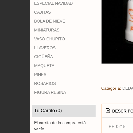
ESPECIAL NAVIDAD
CAJITAS
BOLA DE NIEVE
MINIATURAS
VASO CHUPITO
LLAVEROS
CIGÜEÑA
MAQUETA
PINES
ROSARIOS
Categoría:
DED
FIGURA RESINA
Tu Carrito (0)
DESCRIPC
El carrito de la compra está
RF. 0215
vacío