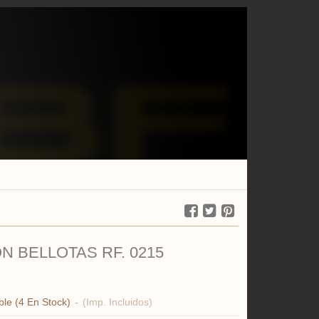
N BELLOTAS RF. 0215
ble
(4 En Stock)
-
(Imp. Incluidos)