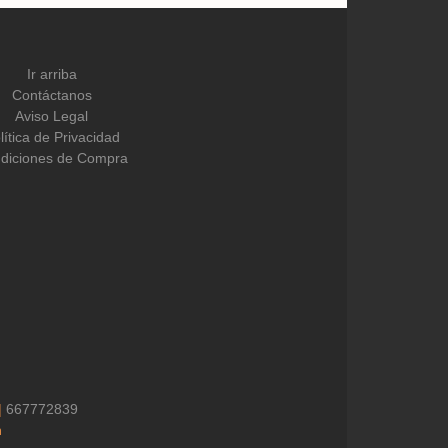
Ir arriba
Contáctanos
Aviso Legal
lítica de Privacidad
diciones de Compra
|
667772839
h