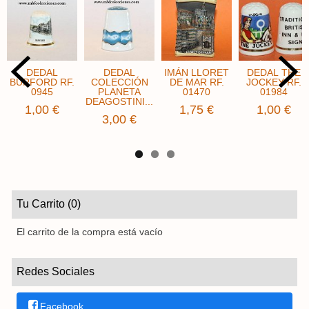
DEDAL
DEDAL
IMÁN LLORET
DEDAL THE
BURFORD RF.
COLECCIÓN
DE MAR RF.
JOCKEY ​RF.
0945
PLANETA
01470
01984
DEAGOSTINI...
1,00 €
1,75 €
1,00 €
3,00 €
Tu Carrito (0)
El carrito de la compra está vacío
Redes Sociales
Facebook