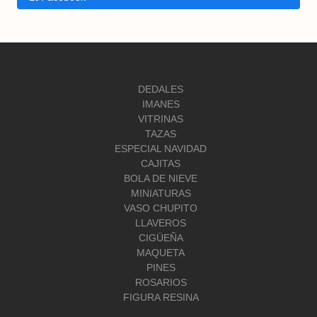
DEDALES
IMANES
VITRINAS
TAZAS
ESPECIAL NAVIDAD
CAJITAS
BOLA DE NIEVE
MINIATURAS
VASO CHUPITO
LLAVEROS
CIGÜEÑA
MAQUETA
PINES
ROSARIOS
FIGURA RESINA