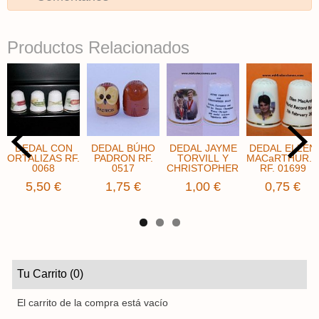
Productos Relacionados
DEDAL CON
DEDAL BÚHO
DEDAL JAYME
DEDAL ELLEN
ORTALIZAS RF.
PADRON RF.
TORVILL Y
MACaRTHUR...
0068
0517
CHRISTOPHER...
RF. 01699
5,50 €
1,75 €
1,00 €
0,75 €
Tu Carrito (0)
El carrito de la compra está vacío