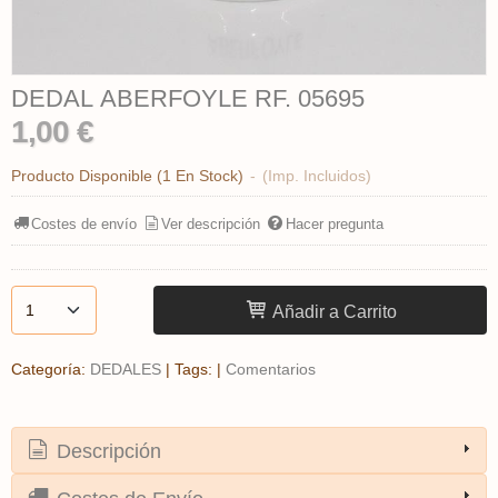
DEDAL ABERFOYLE RF. 05695
1,00 €
Producto Disponible
(1 En Stock)
-
(Imp. Incluidos)
Costes de envío
Ver descripción
Hacer pregunta
Añadir a Carrito
Categoría:
DEDALES
|
Tags:
|
Comentarios
Descripción