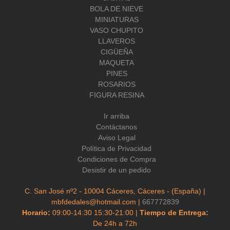
BOLA DE NIEVE
MINIATURAS
VASO CHUPITO
LLAVEROS
CIGÜEÑA
MAQUETA
PINES
ROSARIOS
FIGURA RESINA
Ir arriba
Contáctanos
Aviso Legal
Política de Privacidad
Condiciones de Compra
Desistir de un pedido
C. San José nº2 - 10004 Cáceres, Cáceres - (España) |
mbfdedales@hotmail.com |
667772839
Horario:
09:00-14:30 15:30-21:00 |
Tiempo de Entrega:
De 24h a 72h