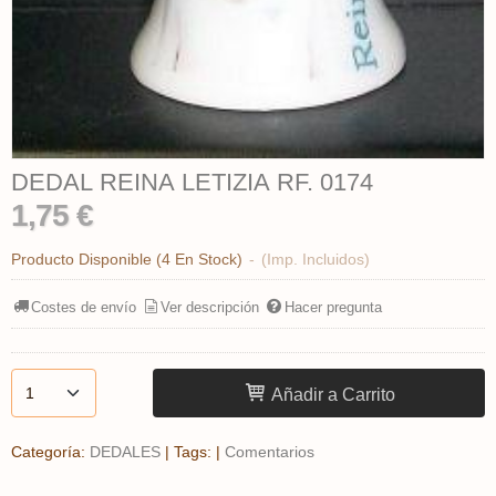
DEDAL REINA LETIZIA RF. 0174
1,75 €
Producto Disponible
(4 En Stock)
-
(Imp. Incluidos)
Costes de envío
Ver descripción
Hacer pregunta
Añadir a Carrito
Categoría:
DEDALES
|
Tags:
|
Comentarios