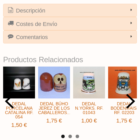
Descripción
Costes de Envío
Comentarios
Productos Relacionados
DEDAL
DEDAL BÚHO
DEDAL
DEDAL
PORCELANA
JEREZ DE LOS
N.YORKS. RF.
BODENMAIS ​
CATALINA RF.
CABALLEROS...
01043
RF. 02203
054
1,75 €
1,00 €
1,75 €
1,50 €