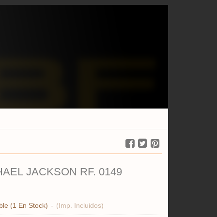
HAEL JACKSON RF. 0149
ble
(1 En Stock)
-
(Imp. Incluidos)