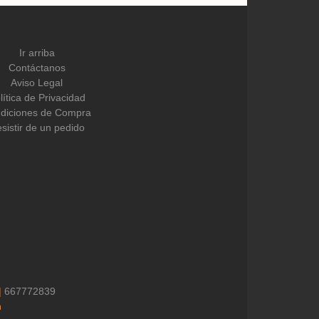
Ir arriba
Contáctanos
Aviso Legal
lítica de Privacidad
diciones de Compra
sistir de un pedido
|
667772839
h