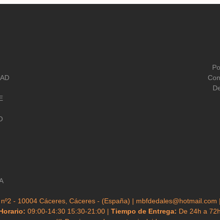
Po
DAD
Con
De
E
O
A
 nº2 - 10004 Cáceres, Cáceres - (España) | mbfdedales@hotmail.com 
Horario:
09:00-14:30 15:30-21:00 |
Tiempo de Entrega:
De 24h a 72