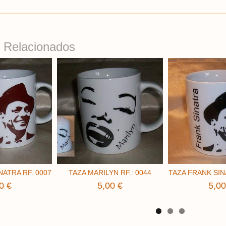
 Relacionados
NATRA RF. 0007
TAZA MARILYN RF.: 0044
TAZA FRANK SIN
0 €
5,00 €
5,00