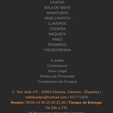
CAJITAS
BOLA DE NIEVE
MINIATURAS
VASO CHUPITO
LLAVEROS
CIGÜEÑA
MAQUETA
PINES
ROSARIOS
FIGURA RESINA
Ir arriba
Contáctanos
Aviso Legal
Política de Privacidad
Condiciones de Compra
C. San José nº2 - 10004 Cáceres, Cáceres - (España) |
mbfdedales@hotmail.com |
667772839
Horario:
09:00-14:30 15:30-21:00 |
Tiempo de Entrega:
De 24h a 72h
(*) Precios con Impuestos incluidos