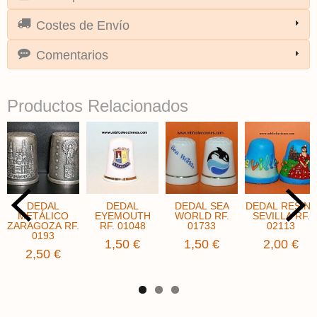
Costes de Envío
Comentarios
Productos Relacionados
DEDAL
DEDAL
DEDAL SEA
DEDAL RESINA
METÁLICO
EYEMOUTH
WORLD RF.
SEVILLA RF.
ZARAGOZA RF.
RF. 01048
01733
02113
0193
1,50 €
1,50 €
2,00 €
2,50 €