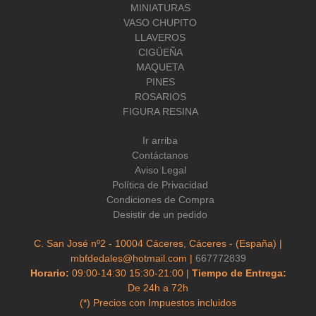
MINIATURAS
VASO CHUPITO
LLAVEROS
CIGÜEÑA
MAQUETA
PINES
ROSARIOS
FIGURA RESINA
Ir arriba
Contáctanos
Aviso Legal
Política de Privacidad
Condiciones de Compra
Desistir de un pedido
C. San José nº2 - 10004 Cáceres, Cáceres - (España) |
mbfdedales@hotmail.com |
667772839
Horario:
09:00-14:30 15:30-21:00 |
Tiempo de Entrega:
De 24h a 72h
(*) Precios con Impuestos incluidos