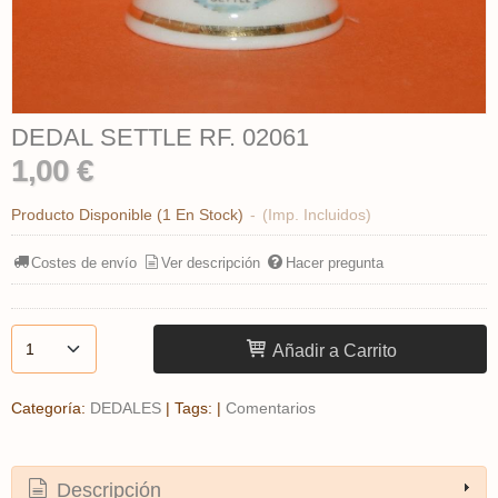
DEDAL SETTLE RF. 02061
1,00 €
Producto Disponible
(1 En Stock)
-
(Imp. Incluidos)
Costes de envío
Ver descripción
Hacer pregunta
Añadir a Carrito
Categoría:
DEDALES
|
Tags:
|
Comentarios
Descripción