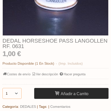
DEDAL HORSESHOE PASS LANGOLLEN
RF. 0631
1,00 €
Producto Disponible
(1 En Stock)
-
(Imp. Incluidos)
Costes de envío
Ver descripción
Hacer pregunta
Añadir a Carrito
Categoría:
DEDALES
|
Tags:
|
Comentarios