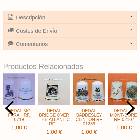
Descripción
Costes de Envío
Comentarios
Productos Relacionados
DEDAL MO
DEDAL
DEDAL
DEDAL LE
FARAH RF.
BRIDGE OVER
BADDESLEY
MONT-DORE ​
0719
THE ATLANTIC
CLINTON RF.
RF. 02107
RF....
01289
1,00 €
1,00 €
1,00 €
1,00 €