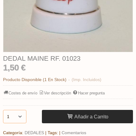
DEDAL MAINE RF. 01023
1,50 €
Producto Disponible
(1 En Stock)
-
(Imp. Incluidos)
Costes de envío
Ver descripción
Hacer pregunta
Añadir a Carrito
Categoría:
DEDALES
|
Tags:
|
Comentarios