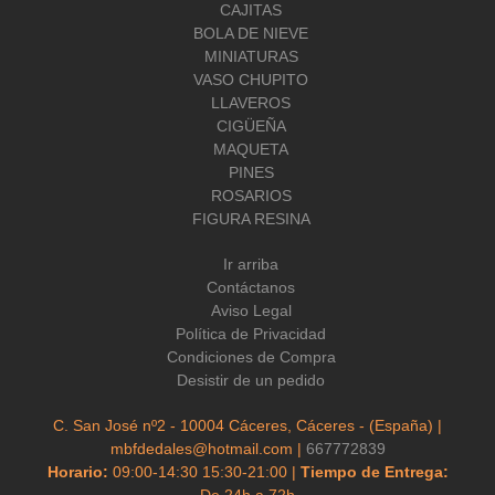
CAJITAS
BOLA DE NIEVE
MINIATURAS
VASO CHUPITO
LLAVEROS
CIGÜEÑA
MAQUETA
PINES
ROSARIOS
FIGURA RESINA
Ir arriba
Contáctanos
Aviso Legal
Política de Privacidad
Condiciones de Compra
Desistir de un pedido
C. San José nº2 - 10004 Cáceres, Cáceres - (España) |
mbfdedales@hotmail.com |
667772839
Horario:
09:00-14:30 15:30-21:00 |
Tiempo de Entrega:
De 24h a 72h