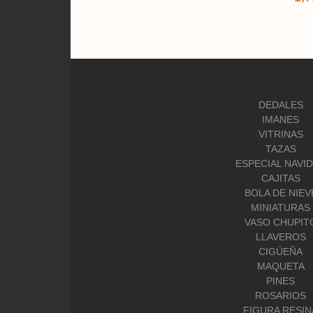
DEDALES
IMANES
VITRINAS
TAZAS
ESPECIAL NAVI
CAJITAS
BOLA DE NIEV
MINIATURAS
VASO CHUPIT
LLAVEROS
CIGÜEÑA
MAQUETA
PINES
ROSARIOS
FIGURA RESIN