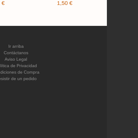
 €
1,50 €
Ir arriba
Contáctanos
Aviso Legal
lítica de Privacidad
diciones de Compra
sistir de un pedido