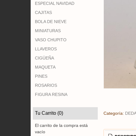
ESPECIAL NAVIDAD
CAJITAS
BOLA DE NIEVE
MINIATURAS
VASO CHUPITO
LLAVEROS
CIGÜEÑA
MAQUETA
PINES
ROSARIOS
FIGURA RESINA
Tu Carrito (0)
Categoría:
DED
El carrito de la compra está
vacío