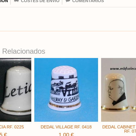
IÓN
COSTES DE ENVÍO
COMENTARIOS
 Relacionados
IA RF. 0225
DEDAL VILLAGE RF. 0418
DEDAL CABINE
RF. 0
5 €
1,00 €