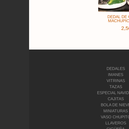
DEDAL DE
MACHUPICC
2,5
DEDALES
IMANES
VITRINAS
TAZAS
ESPECIAL NAVI
CAJITAS
BOLA DE NIEV
MINIATURAS
VASO CHUPIT
LLAVEROS