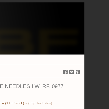
 NEEDLES I.W. RF. 0977
ble
(1 En Stock)
-
(Imp. Incluidos)