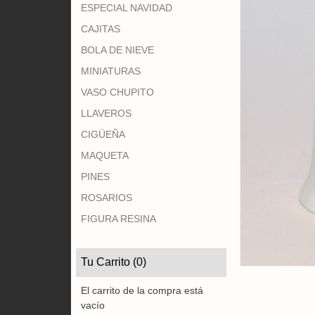
ESPECIAL NAVIDAD
CAJITAS
BOLA DE NIEVE
MINIATURAS
VASO CHUPITO
LLAVEROS
CIGÜEÑA
MAQUETA
PINES
ROSARIOS
FIGURA RESINA
Tu Carrito (0)
El carrito de la compra está
vacío