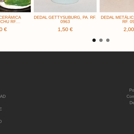
 CERÁMICA
DEDAL GETTYSUBURG, PA. RF.
DEDAL METÁLIC
HU RF....
0963
RF. 0
0 €
1,50 €
2,00
Po
DAD
Con
De
E
O