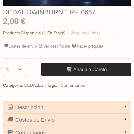
DEDAL SWINBURNE RF. 0657
2,00 €
Producto Disponible
(1 En Stock)
-
(Imp. Incluidos)
Costes de envío
Ver descripción
Hacer pregunta
Añadir a Carrito
Categoría:
DEDALES
|
Tags:
|
Comentarios
Descripción
Costes de Envío
Comentarios