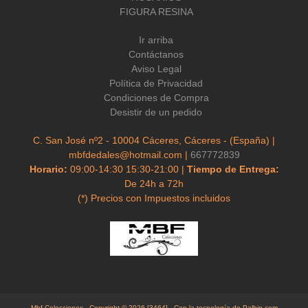
FIGURA RESINA
Ir arriba
Contáctanos
Aviso Legal
Política de Privacidad
Condiciones de Compra
Desistir de un pedido
C. San José nº2 - 10004 Cáceres, Cáceres - (España) |
mbfdedales@hotmail.com |
667772839
Horario:
09:00-14:30 15:30-21:00 |
Tiempo de Entrega:
De 24h a 72h
(*) Precios con Impuestos incluidos
Mbf Colecciones
- Copyright © 2026 [3464] - Con la tecnología de Palbin.com