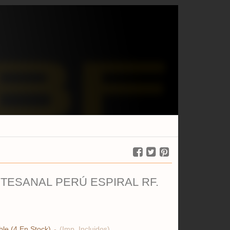
TESANAL PERÚ ESPIRAL RF.
ble
(4 En Stock)
-
(Imp. Incluidos)