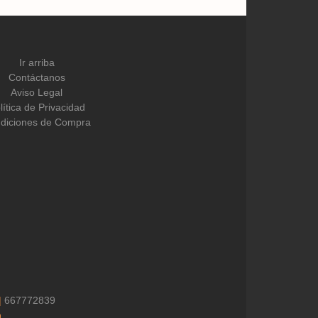
Ir arriba
Contáctanos
Aviso Legal
lítica de Privacidad
diciones de Compra
|
667772839
h