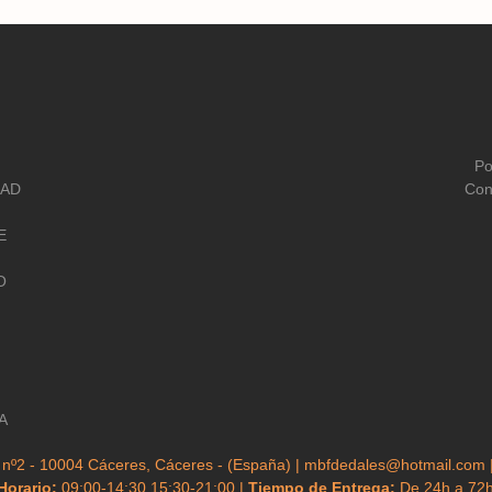
Po
DAD
Con
E
O
A
 nº2 - 10004 Cáceres, Cáceres - (España) | mbfdedales@hotmail.com 
Horario:
09:00-14:30 15:30-21:00 |
Tiempo de Entrega:
De 24h a 72