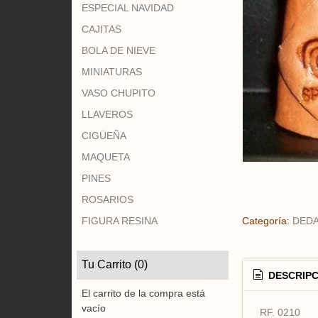
ESPECIAL NAVIDAD
CAJITAS
BOLA DE NIEVE
MINIATURAS
VASO CHUPITO
LLAVEROS
CIGÜEÑA
MAQUETA
PINES
ROSARIOS
FIGURA RESINA
Categoría:
DED
Tu Carrito (0)
DESCRIPC
El carrito de la compra está
vacío
RF. 0210