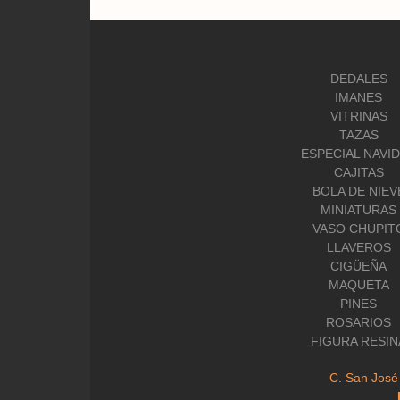
DEDALES
IMANES
VITRINAS
TAZAS
ESPECIAL NAVI
CAJITAS
BOLA DE NIEV
MINIATURAS
VASO CHUPIT
LLAVEROS
CIGÜEÑA
MAQUETA
PINES
ROSARIOS
FIGURA RESIN
C. San José