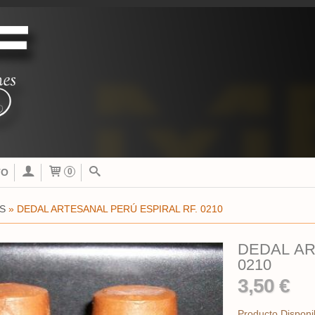
TO
0
S
»
DEDAL ARTESANAL PERÚ ESPIRAL RF. 0210
DEDAL AR
0210
3,50 €
Producto Disponi