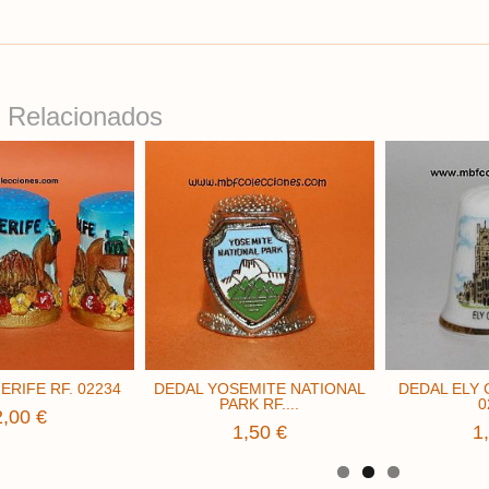
 Relacionados
RIFE ​RF. 02234
DEDAL YOSEMITE NATIONAL
DEDAL ELY 
PARK RF....
0
2,00 €
1,50 €
1