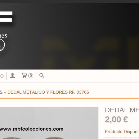
TO
0
S
»
DEDAL METÁLICO Y FLORES RF. 03765
DEDAL ME
2,00 €
Producto Disponi