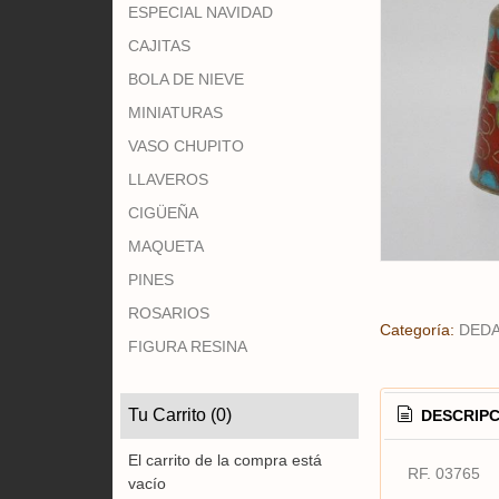
ESPECIAL NAVIDAD
CAJITAS
BOLA DE NIEVE
MINIATURAS
VASO CHUPITO
LLAVEROS
CIGÜEÑA
MAQUETA
PINES
ROSARIOS
FIGURA RESINA
Categoría:
DED
Tu Carrito (0)
DESCRIPC
El carrito de la compra está
vacío
RF. 03765