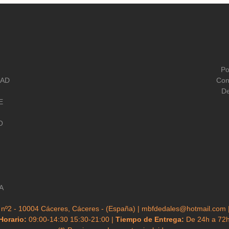
Po
DAD
Con
De
E
O
A
 nº2 - 10004 Cáceres, Cáceres - (España) | mbfdedales@hotmail.com 