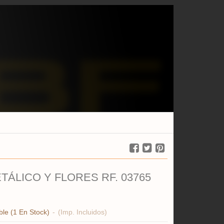
TÁLICO Y FLORES RF. 03765
ble
(1 En Stock)
-
(Imp. Incluidos)