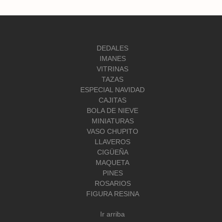
DEDALES
IMANES
VITRINAS
TAZAS
ESPECIAL NAVIDAD
CAJITAS
BOLA DE NIEVE
MINIATURAS
VASO CHUPITO
LLAVEROS
CIGÜEÑA
MAQUETA
PINES
ROSARIOS
FIGURA RESINA
Ir arriba