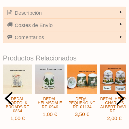
Descripción
Costes de Envío
Comentarios
Productos Relacionados
DEDAL
DEDAL
DEDAL
DEDAL HENRY
NORFOLK
HELMSDALE
PEQUEÑO NG
CHARLES
BROADS RF.
RF. 0946
RF. 01134
ALBERT DAVID
0864
RF....
1,00 €
3,50 €
1,00 €
2,00 €