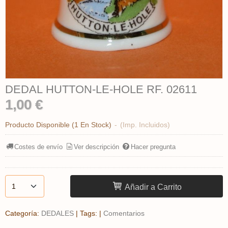
DEDAL HUTTON-LE-HOLE RF. 02611
1,00 €
Producto Disponible
(1 En Stock)
-
(Imp. Incluidos)
Costes de envío
Ver descripción
Hacer pregunta
Añadir a Carrito
Categoría:
DEDALES
|
Tags:
|
Comentarios