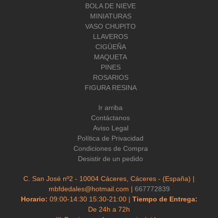
BOLA DE NIEVE
MINIATURAS
VASO CHUPITO
LLAVEROS
CIGÜEÑA
MAQUETA
PINES
ROSARIOS
FIGURA RESINA
Ir arriba
Contáctanos
Aviso Legal
Política de Privacidad
Condiciones de Compra
Desistir de un pedido
C. San José nº2 - 10004 Cáceres, Cáceres - (España) |
mbfdedales@hotmail.com |
667772839
Horario:
09:00-14:30 15:30-21:00 |
Tiempo de Entrega:
De 24h a 72h