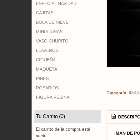
ESPECIAL NAVIDAD
CAJITAS
BOLA DE NIEVE
MINIATURAS
VASO CHUPITO
LLAVEROS
CIGÜEÑA
MAQUETA
PINES
ROSARIOS
Categoría:
IMAN
FIGURA RESINA
Tu Carrito (0)
DESCRIPC
El carrito de la compra está
IMÁN DE P
vacío