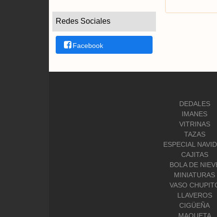
Redes Sociales
Facebook
DEDALES
IMANES
VITRINAS
TAZAS
ESPECIAL NAVI
CAJITAS
BOLA DE NIEV
MINIATURAS
VASO CHUPIT
LLAVEROS
CIGÜEÑA
MAQUETA