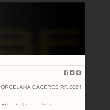
PORCELANA CÁCERES RF. 0064
ble
(2 En Stock)
-
(Imp. Incluidos)