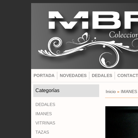
PORTADA
NOVEDADES
DEDALES
CONTAC
Categorías
Inicio
»
IMANES
DEDALES
IMANES
VITRINAS
TAZAS