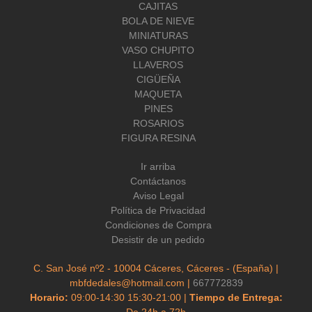
CAJITAS
BOLA DE NIEVE
MINIATURAS
VASO CHUPITO
LLAVEROS
CIGÜEÑA
MAQUETA
PINES
ROSARIOS
FIGURA RESINA
Ir arriba
Contáctanos
Aviso Legal
Política de Privacidad
Condiciones de Compra
Desistir de un pedido
C. San José nº2 - 10004 Cáceres, Cáceres - (España) |
mbfdedales@hotmail.com |
667772839
Horario:
09:00-14:30 15:30-21:00 |
Tiempo de Entrega:
De 24h a 72h