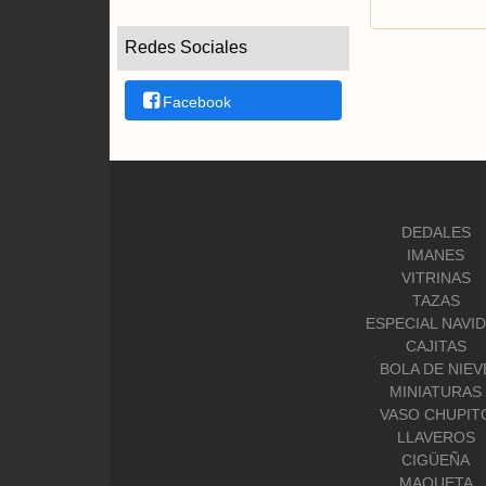
Redes Sociales
Facebook
DEDALES
IMANES
VITRINAS
TAZAS
ESPECIAL NAVI
CAJITAS
BOLA DE NIEV
MINIATURAS
VASO CHUPIT
LLAVEROS
CIGÜEÑA
MAQUETA