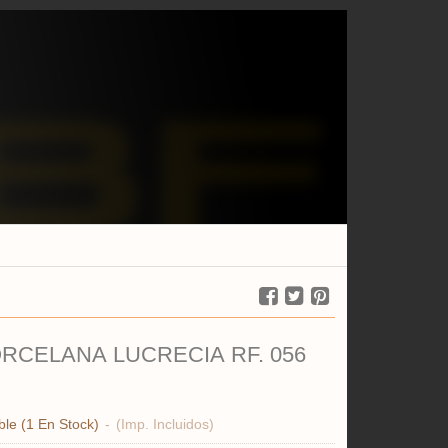
RCELANA LUCRECIA RF. 056
ble
(1 En Stock)
-
(Imp. Incluidos)