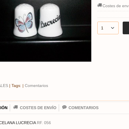
Costes de env
ALES
|
Tags:
|
Comentarios
IÓN
COSTES DE ENVÍO
COMENTARIOS
CELANA LUCRECIA
RF. 056