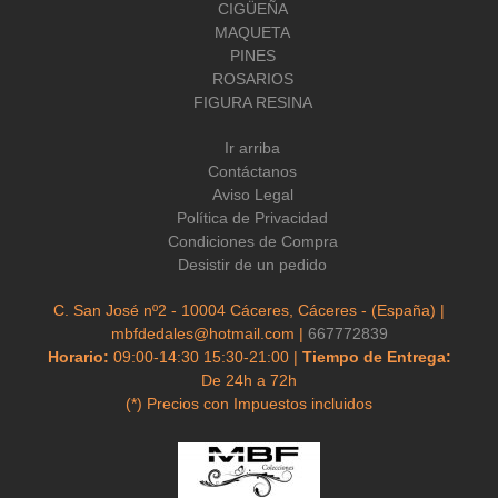
CIGÜEÑA
MAQUETA
PINES
ROSARIOS
FIGURA RESINA
Ir arriba
Contáctanos
Aviso Legal
Política de Privacidad
Condiciones de Compra
Desistir de un pedido
C. San José nº2 - 10004 Cáceres, Cáceres - (España) |
mbfdedales@hotmail.com |
667772839
Horario:
09:00-14:30 15:30-21:00 |
Tiempo de Entrega:
De 24h a 72h
(*) Precios con Impuestos incluidos