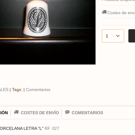
Costes de env
ALES
|
Tags:
|
Comentarios
IÓN
COSTES DE ENVÍO
COMENTARIOS
ORCELANA LETRA "L"
RF. 027