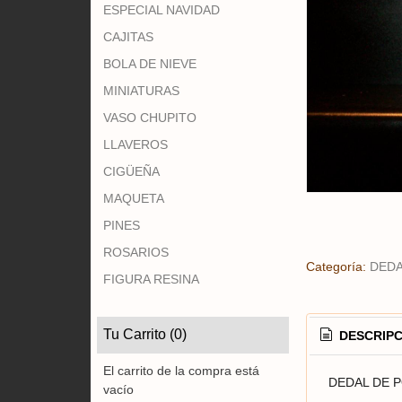
ESPECIAL NAVIDAD
CAJITAS
BOLA DE NIEVE
MINIATURAS
VASO CHUPITO
LLAVEROS
CIGÜEÑA
MAQUETA
PINES
ROSARIOS
Categoría:
DED
FIGURA RESINA
Tu Carrito (0)
DESCRIPC
El carrito de la compra está
DEDAL DE P
vacío