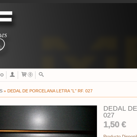
TO
0
S
»
DEDAL DE PORCELANA LETRA "L" RF. 027
DEDAL DE 
027
1,50 €
Producto Disponi