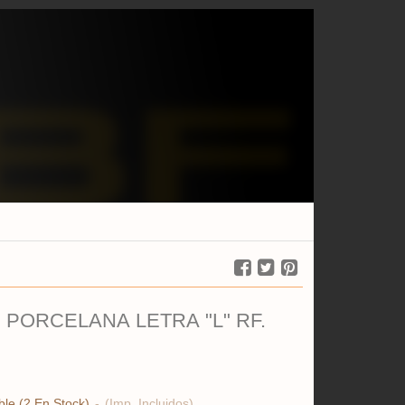
PORCELANA LETRA "L" RF.
ble
(2 En Stock)
-
(Imp. Incluidos)