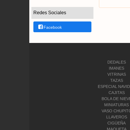
Redes Sociales
Facebook
DEDALES
IMANES
VITRINAS
TAZAS
ESPECIAL NAVI
CAJITAS
BOLA DE NIEV
MINIATURAS
VASO CHUPIT
LLAVEROS
CIGÜEÑA
MAQUETA