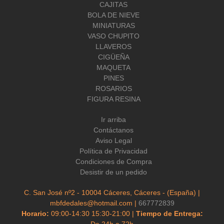
CAJITAS
BOLA DE NIEVE
MINIATURAS
VASO CHUPITO
LLAVEROS
CIGÜEÑA
MAQUETA
PINES
ROSARIOS
FIGURA RESINA
Ir arriba
Contáctanos
Aviso Legal
Política de Privacidad
Condiciones de Compra
Desistir de un pedido
C. San José nº2 - 10004 Cáceres, Cáceres - (España) |
mbfdedales@hotmail.com |
667772839
Horario:
09:00-14:30 15:30-21:00 |
Tiempo de Entrega:
De 24h a 72h