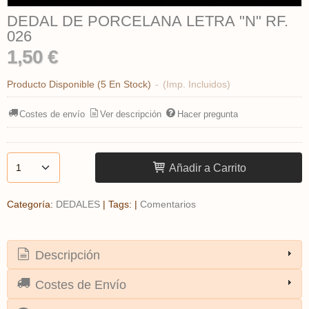
DEDAL DE PORCELANA LETRA "N" RF.
026
1,50 €
Producto Disponible
(5 En Stock)
-
(Imp. Incluidos)
Costes de envío
Ver descripción
Hacer pregunta
Añadir a Carrito
Categoría:
DEDALES
|
Tags:
|
Comentarios
Descripción
Costes de Envío