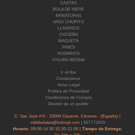
CAJITAS
BOLA DE NIEVE
MINIATURAS
VASO CHUPITO
LLAVEROS
CIGÜEÑA
MAQUETA
PINES
ROSARIOS
FIGURA RESINA
Ir arriba
Contáctanos
Aviso Legal
Política de Privacidad
Condiciones de Compra
Desistir de un pedido
C. San José nº2 - 10004 Cáceres, Cáceres - (España) |
mbfdedales@hotmail.com |
667772839
Horario:
09:00-14:30 15:30-21:00 |
Tiempo de Entrega:
De 24h a 72h