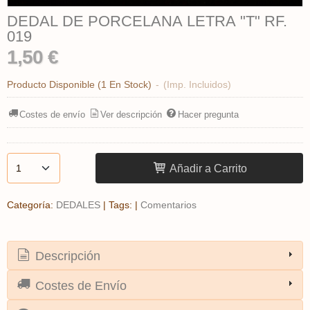
DEDAL DE PORCELANA LETRA "T" RF.
019
1,50 €
Producto Disponible
(1 En Stock)
-
(Imp. Incluidos)
Costes de envío
Ver descripción
Hacer pregunta
Añadir a Carrito
Categoría:
DEDALES
|
Tags:
|
Comentarios
Descripción
Costes de Envío