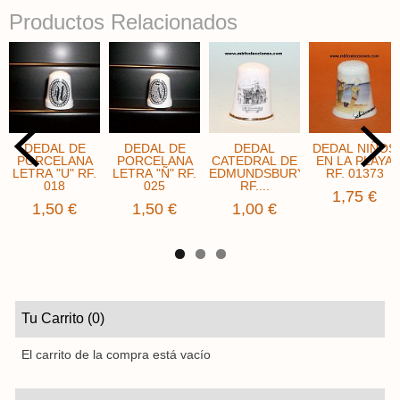
Productos Relacionados
DEDAL DE
DEDAL DE
DEDAL
DEDAL NIÑOS
PORCELANA
PORCELANA
CATEDRAL DE
EN LA PLAYA
LETRA "U" RF.
LETRA "Ñ" RF.
EDMUNDSBURY
RF. 01373
018
025
RF....
1,75 €
1,50 €
1,50 €
1,00 €
Tu Carrito (0)
El carrito de la compra está vacío