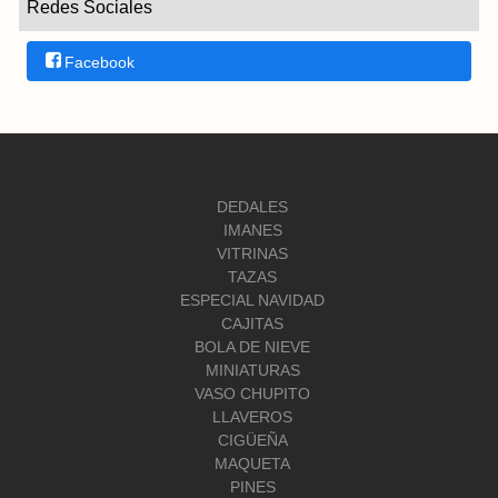
Redes Sociales
Facebook
DEDALES
IMANES
VITRINAS
TAZAS
ESPECIAL NAVIDAD
CAJITAS
BOLA DE NIEVE
MINIATURAS
VASO CHUPITO
LLAVEROS
CIGÜEÑA
MAQUETA
PINES