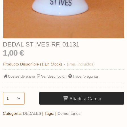
DEDAL ST IVES RF. 01131
1,00 €
Producto Disponible
(1 En Stock)
-
(Imp. Incluidos)
Costes de envío
Ver descripción
Hacer pregunta
Añadir a Carrito
Categoría:
DEDALES
|
Tags:
|
Comentarios