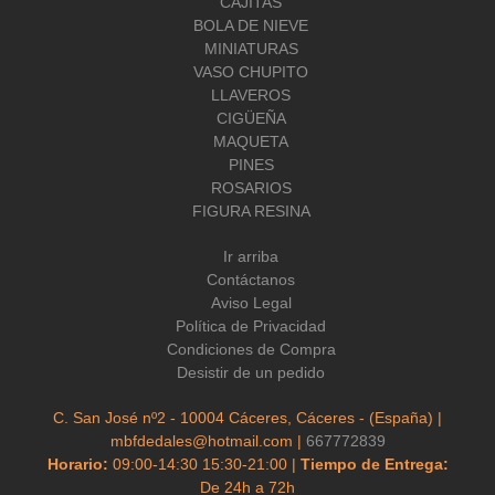
CAJITAS
BOLA DE NIEVE
MINIATURAS
VASO CHUPITO
LLAVEROS
CIGÜEÑA
MAQUETA
PINES
ROSARIOS
FIGURA RESINA
Ir arriba
Contáctanos
Aviso Legal
Política de Privacidad
Condiciones de Compra
Desistir de un pedido
C. San José nº2 - 10004 Cáceres, Cáceres - (España) |
mbfdedales@hotmail.com |
667772839
Horario:
09:00-14:30 15:30-21:00 |
Tiempo de Entrega:
De 24h a 72h