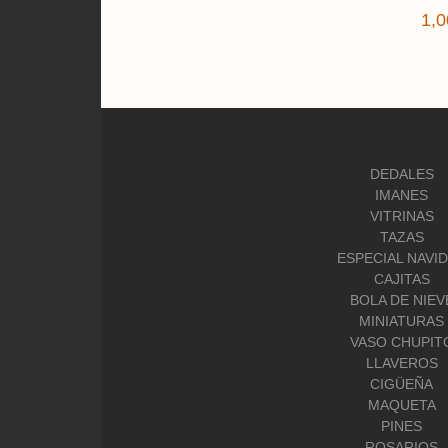
1,0
DEDALES
IMANES
VITRINAS
TAZAS
ESPECIAL NAVI
CAJITAS
BOLA DE NIEV
MINIATURAS
VASO CHUPIT
LLAVEROS
CIGÜEÑA
MAQUETA
PINES
ROSARIOS