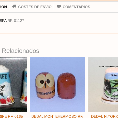
IÓN
COSTES DE ENVÍO
COMENTARIOS
 SPA
RF. 01127
 Relacionados
IFE RF. 0165
DEDAL MONTEHERMOSO RF.
DEDAL N.YORKS