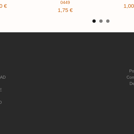
0449
0 €
1,00
1,75 €
Po
DAD
Con
De
E
O