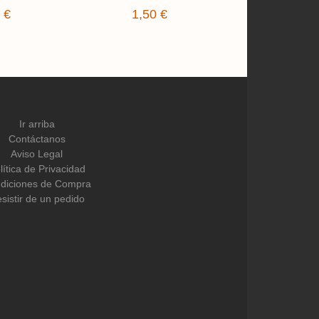
RF. 020
 €
1,50 €
1,00 
Ir arriba
Contáctanos
Aviso Legal
lítica de Privacidad
diciones de Compra
sistir de un pedido