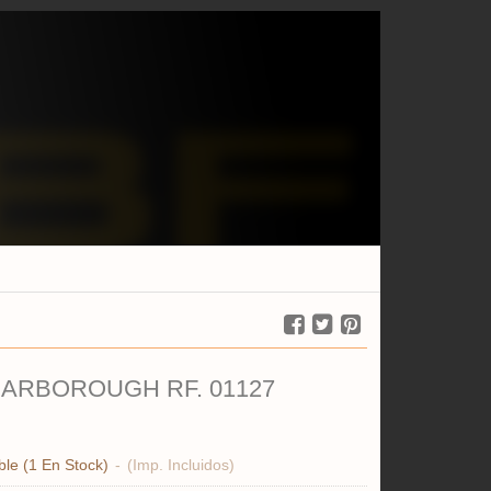
ARBOROUGH RF. 01127
ble
(1 En Stock)
-
(Imp. Incluidos)