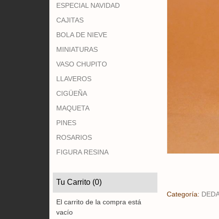
ESPECIAL NAVIDAD
CAJITAS
BOLA DE NIEVE
MINIATURAS
VASO CHUPITO
LLAVEROS
CIGÜEÑA
MAQUETA
PINES
ROSARIOS
FIGURA RESINA
Tu Carrito (0)
Categoría:
DED
El carrito de la compra está
vacío