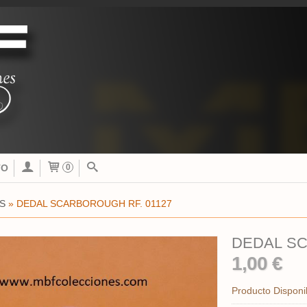
TO
0
S
»
DEDAL SCARBOROUGH RF. 01127
DEDAL SC
1,00 €
Producto Disponi