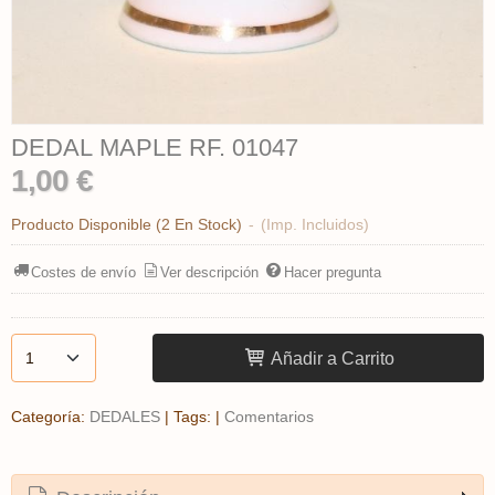
DEDAL MAPLE RF. 01047
1,00 €
Producto Disponible
(2 En Stock)
-
(Imp. Incluidos)
Costes de envío
Ver descripción
Hacer pregunta
Añadir a Carrito
Categoría:
DEDALES
|
Tags:
|
Comentarios