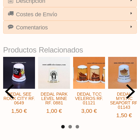
Descripción
Costes de Envío
Comentarios
Productos Relacionados
DEDAL SEE
DEDAL PARK
DEDAL TCC
DEDAL
ROCK CITY RF.
LEVEL MINE
VELEROS RF.
MYSTIC
0649
RF. 0881
01121
SEAPORT RF.
01143
1,50 €
1,00 €
3,00 €
1,50 €