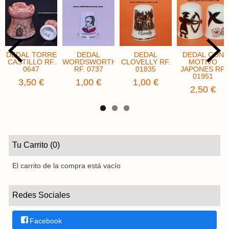
DEDAL TORRE
DEDAL
DEDAL
DEDAL CON
CASTILLO​ RF.
WORDSWORTH
CLOVELLY ​RF.
MOTIVO
0647
RF. 0737
01835
JAPONES RF.
01951
3,50 €
1,00 €
1,00 €
2,50 €
Tu Carrito (0)
El carrito de la compra está vacío
Redes Sociales
Facebook