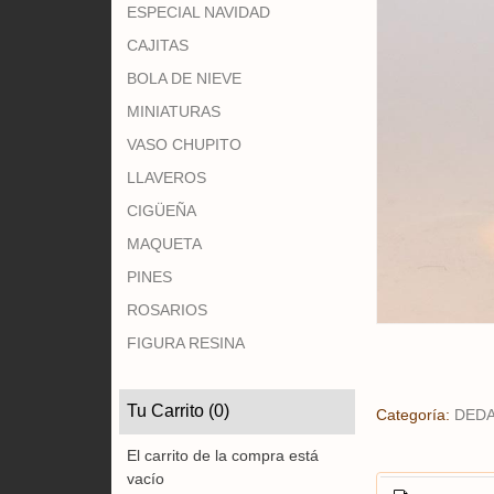
ESPECIAL NAVIDAD
CAJITAS
BOLA DE NIEVE
MINIATURAS
VASO CHUPITO
LLAVEROS
CIGÜEÑA
MAQUETA
PINES
ROSARIOS
FIGURA RESINA
Tu Carrito (0)
Categoría:
DED
El carrito de la compra está
vacío