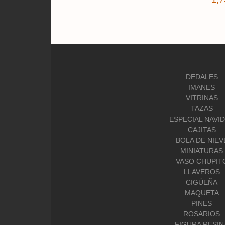
DEDALES
IMANES
VITRINAS
TAZAS
ESPECIAL NAVI
CAJITAS
BOLA DE NIEV
MINIATURAS
VASO CHUPIT
LLAVEROS
CIGÜEÑA
MAQUETA
PINES
ROSARIOS
FIGURA RESIN