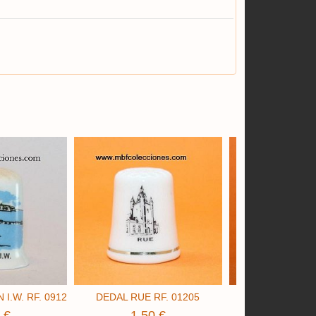
I.W. RF. 0912
DEDAL RUE RF. 01205
DEDAL NEWQUAY
 €
1,50 €
1,50 