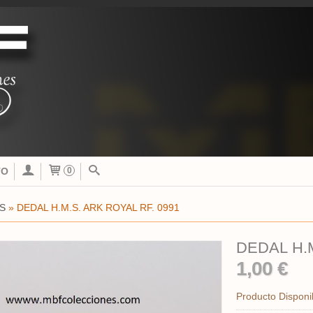
TO
0
S
»
DEDAL H.M.S. ARK ROYAL RF. 0991
1,00 €
Producto Disponi