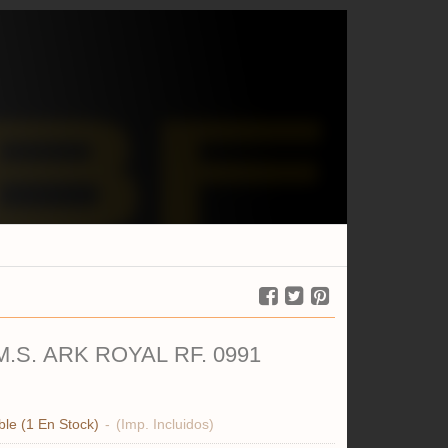
DEDAL H.M.S. ARK ROYAL RF. 0991
ble
(1 En Stock)
-
(Imp. Incluidos)