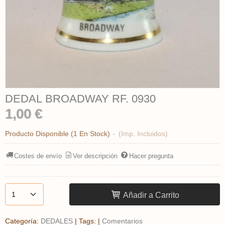
DEDAL BROADWAY RF. 0930
1,00 €
Producto Disponible
(1 En Stock)
-
(Imp. Incluidos)
Costes de envío
Ver descripción
Hacer pregunta
Añadir a Carrito
Categoría:
DEDALES
|
Tags:
|
Comentarios