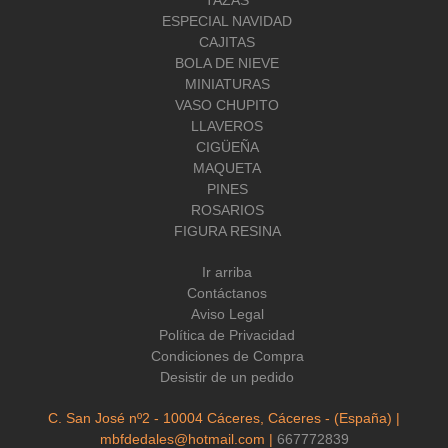
TAZAS
ESPECIAL NAVIDAD
CAJITAS
BOLA DE NIEVE
MINIATURAS
VASO CHUPITO
LLAVEROS
CIGÜEÑA
MAQUETA
PINES
ROSARIOS
FIGURA RESINA
Ir arriba
Contáctanos
Aviso Legal
Política de Privacidad
Condiciones de Compra
Desistir de un pedido
C. San José nº2 - 10004 Cáceres, Cáceres - (España) |
mbfdedales@hotmail.com |
667772839