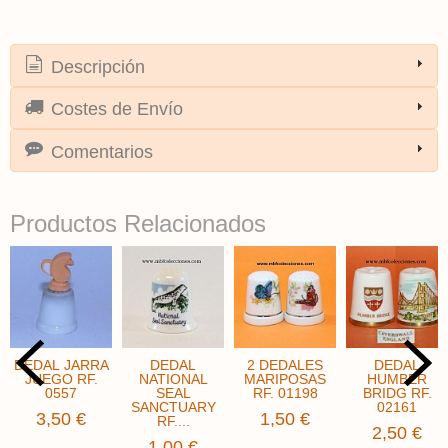
Descripción
Costes de Envío
Comentarios
Productos Relacionados
DEDAL JARRA
DEDAL
2 DEDALES
DEDAL
JUEGO RF.
NATIONAL
MARIPOSAS
HUMBER
0557
SEAL
RF. 01198
BRIDG RF.
SANCTUARY
02161
3,50 €
1,50 €
RF....
2,50 €
1,00 €