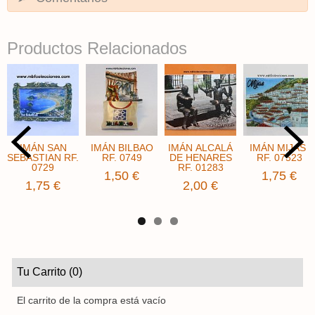
Productos Relacionados
IMÁN SAN
IMÁN BILBAO
IMÁN ALCALÁ
IMÁN MIJAS ​
SEBASTIAN RF.
RF. 0749
DE HENARES
RF. 07523
0729
RF. 01283
1,50 €
1,75 €
1,75 €
2,00 €
Tu Carrito (0)
El carrito de la compra está vacío