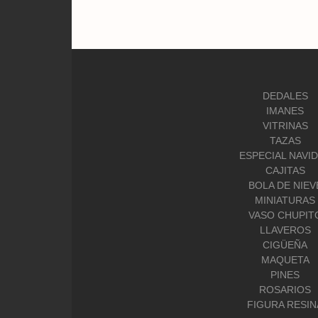
DEDALES
IMANES
VITRINAS
TAZAS
ESPECIAL NAVI
CAJITAS
BOLA DE NIEV
MINIATURAS
VASO CHUPIT
LLAVEROS
CIGÜEÑA
MAQUETA
PINES
ROSARIOS
FIGURA RESIN