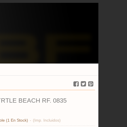
RTLE BEACH RF. 0835
ble
(1 En Stock)
-
(Imp. Incluidos)