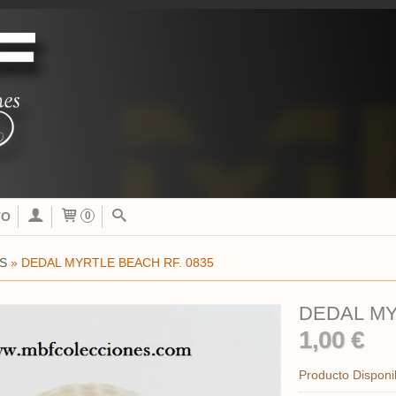
TO
0
S
»
DEDAL MYRTLE BEACH RF. 0835
DEDAL MY
1,00 €
Producto Disponi