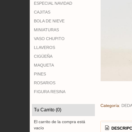
ESPECIAL NAVIDAD
CAJITAS
BOLA DE NIEVE
MINIATURAS
VASO CHUPITO
LLAVEROS
CIGÜEÑA
MAQUETA
PINES
ROSARIOS
FIGURA RESINA
Categoría:
DED
Tu Carrito (0)
El carrito de la compra está
vacío
DESCRIPC