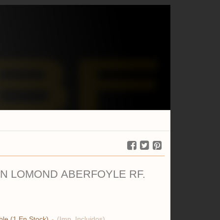
N LOMOND ABERFOYLE RF.
ble
(1 En Stock)
-
(Imp. Incluidos)