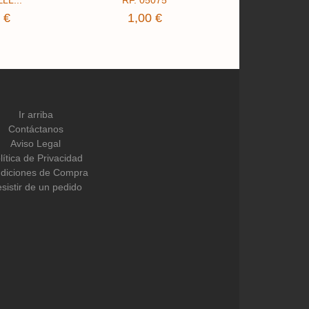
2,00 
 €
1,00 €
Ir arriba
Contáctanos
Aviso Legal
lítica de Privacidad
diciones de Compra
sistir de un pedido