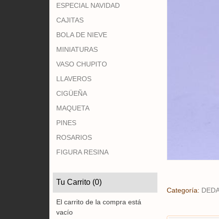
ESPECIAL NAVIDAD
CAJITAS
BOLA DE NIEVE
MINIATURAS
VASO CHUPITO
LLAVEROS
CIGÜEÑA
MAQUETA
PINES
ROSARIOS
FIGURA RESINA
Tu Carrito (0)
Categoría:
DED
El carrito de la compra está
vacío