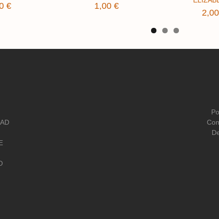
0 €
1,00 €
2,00
Po
DAD
Con
De
E
O