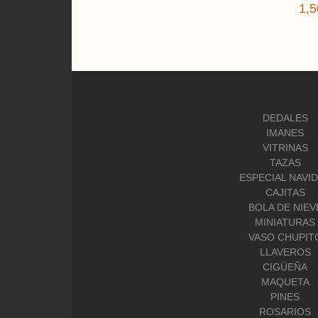
1,5
DEDALES
IMANES
VITRINAS
TAZAS
ESPECIAL NAVI
CAJITAS
BOLA DE NIEV
MINIATURAS
VASO CHUPIT
LLAVEROS
CIGÜEÑA
MAQUETA
PINES
ROSARIOS