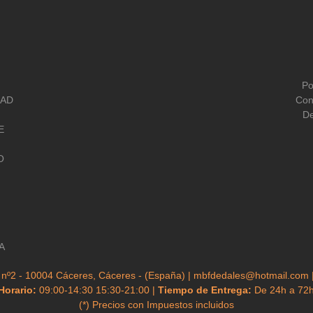
Po
DAD
Con
De
E
O
A
 nº2 - 10004 Cáceres, Cáceres - (España) | mbfdedales@hotmail.com 
Horario:
09:00-14:30 15:30-21:00 |
Tiempo de Entrega:
De 24h a 72
(*) Precios con Impuestos incluidos