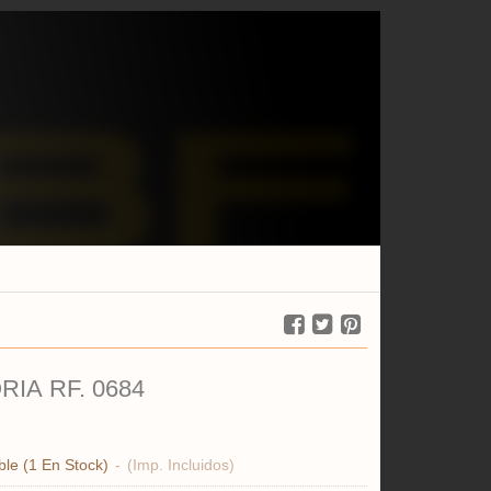
IA RF. 0684
ble
(1 En Stock)
-
(Imp. Incluidos)