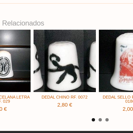
 Relacionados
CELANA LETRA
DEDAL CHINO RF. 0072
DEDAL SELLO F
F. 029
018
2,80 €
0 €
2,00