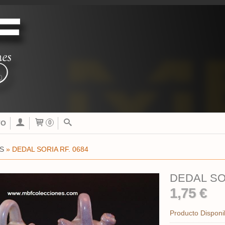
TO
0
S
»
DEDAL SORIA RF. 0684
DEDAL SOR
1,75 €
Producto Disponi