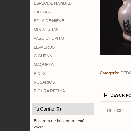
ESPECIAL NAVIDAD
CAJITAS
BOLA DE NIEVE
MINIATURAS
VASO CHUPITO
LLAVEROS
CIGÜEÑA
MAQUETA
Categoría:
DED
PINES
ROSARIOS
FIGURA RESINA
DESCRIPC
Tu Carrito (0)
RF. 0684
El carrito de la compra está
vacío