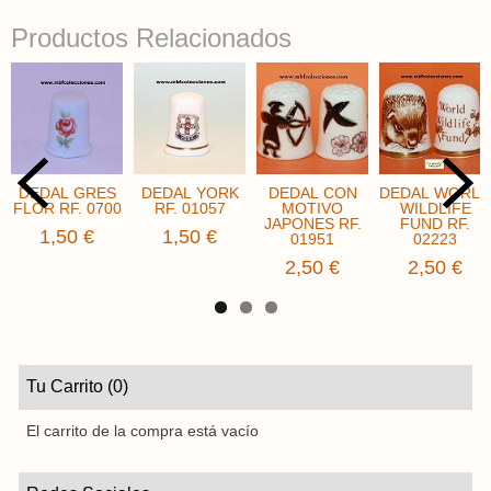
Productos Relacionados
DEDAL GRES
DEDAL YORK
DEDAL CON
DEDAL WORLD
FLOR RF. 0700
RF. 01057
MOTIVO
WILDLIFE
JAPONES RF.
FUND ​​RF.
1,50 €
1,50 €
01951
02223
2,50 €
2,50 €
Tu Carrito (0)
El carrito de la compra está vacío