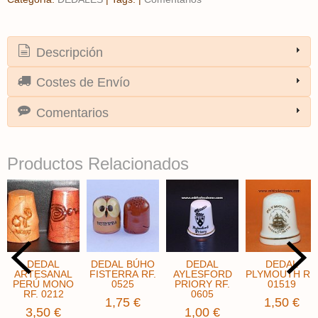
Descripción
Costes de Envío
Comentarios
Productos Relacionados
DEDAL
DEDAL BÚHO
DEDAL
DEDAL
ARTESANAL
FISTERRA RF.
AYLESFORD
PLYMOUTH RF.
PERÚ MONO
0525
PRIORY RF.
01519
RF. 0212
0605
1,75 €
1,50 €
3,50 €
1,00 €