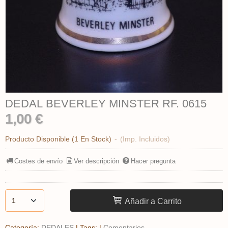
DEDAL BEVERLEY MINSTER RF. 0615
1,00 €
Producto Disponible
(1 En Stock)
-
(Imp. Incluidos)
Costes de envío
Ver descripción
Hacer pregunta
Añadir a Carrito
Categoría:
DEDALES
|
Tags:
|
Comentarios