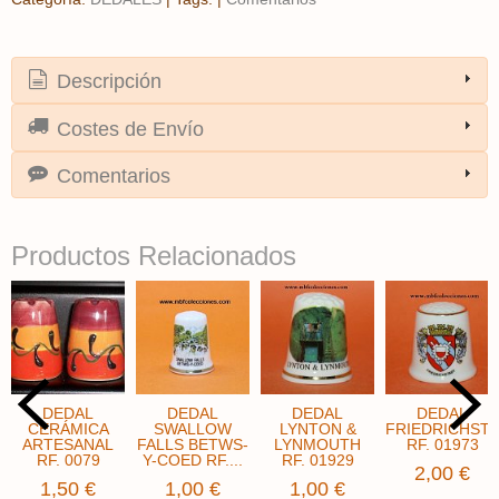
Descripción
Costes de Envío
Comentarios
Productos Relacionados
DEDAL
DEDAL
DEDAL
DEDAL
CERÁMICA
SWALLOW
LYNTON &
FRIEDRICHST
ARTESANAL
FALLS BETWS-
LYNMOUTH
RF. 01973
RF. 0079
Y-COED RF....
RF. 01929
2,00 €
1,50 €
1,00 €
1,00 €