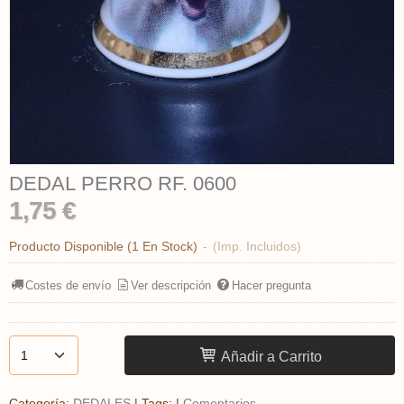
DEDAL PERRO ​RF. 0600
1,75 €
Producto Disponible
(1 En Stock)
-
(Imp. Incluidos)
Costes de envío
Ver descripción
Hacer pregunta
Añadir a Carrito
Categoría:
DEDALES
|
Tags:
|
Comentarios