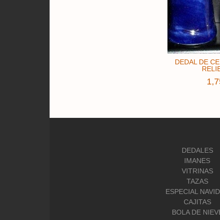
DEDAL DE C
RELIE
1,7
DEDALES
IMANES
VITRINAS
TAZAS
ESPECIAL NAVI
CAJITAS
BOLA DE NIEV