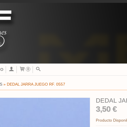
TO
0
S
»
DEDAL JARRA JUEGO RF. 0557
DEDAL JA
3,50 €
Producto Disponi