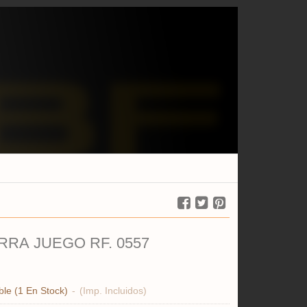
RRA JUEGO RF. 0557
ble
(1 En Stock)
-
(Imp. Incluidos)