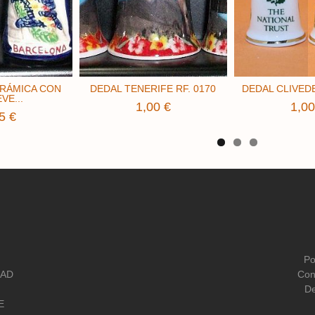
ERÁMICA CON
DEDAL TENERIFE RF. 0170
DEDAL CLIVEDE
VE...
1,00 €
1,00
5 €
Po
DAD
Con
De
E