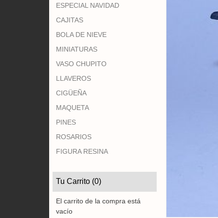
ESPECIAL NAVIDAD
CAJITAS
BOLA DE NIEVE
MINIATURAS
VASO CHUPITO
LLAVEROS
CIGÜEÑA
MAQUETA
PINES
ROSARIOS
FIGURA RESINA
Tu Carrito (0)
El carrito de la compra está
vacío